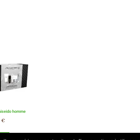
hiseido homme
0
€
panier