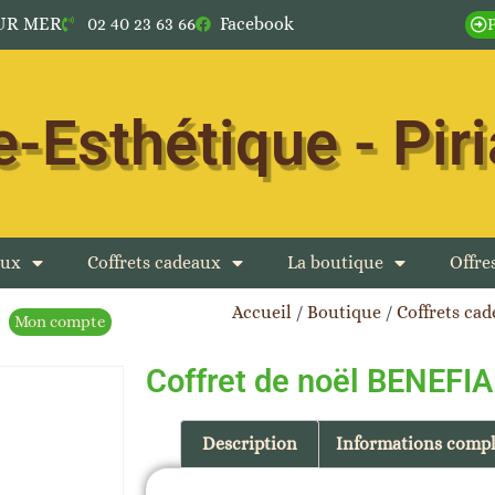
SUR MER
02 40 23 63 66
Facebook
-Esthétique - Pir
aux
Coffrets cadeaux
La boutique
Offr
Accueil
/
Boutique
/
Coffrets ca
Mon compte
Coffret de noël BENEFI
Description
Informations comp