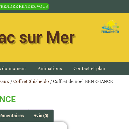
PRENDRE RENDEZ-VOUS
iac sur Mer
es du moment
Animations
Contact et plan
deaux
/
Coffret Shisheido
/ Coffret de noël BENEFIANCE
ANCE
lémentaires
Avis (0)