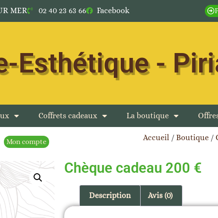
SUR MER
02 40 23 63 66
Facebook
-Esthétique - Pir
aux
Coffrets cadeaux
La boutique
Offr
Accueil
/
Boutique
/
Mon compte
Chèque cadeau 200 €
Description
Avis (0)