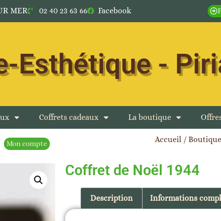
SUR MER
02 40 23 63 66
Facebook
-Esthétique - Pir
aux
Coffrets cadeaux
La boutique
Offr
Accueil
/
Boutiqu
Mon compte
Coffret de Noël 1944
Description
Informations comp