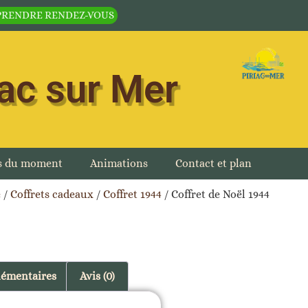
PRENDRE RENDEZ-VOUS
iac sur Mer
es du moment
Animations
Contact et plan
e
/
Coffrets cadeaux
/
Coffret 1944
/ Coffret de Noël 1944
lémentaires
Avis (0)